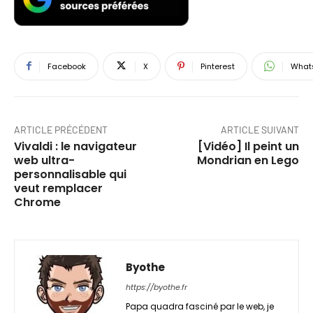
Facebook
X
Pinterest
What
ARTICLE PRÉCÉDENT
ARTICLE SUIVANT
Vivaldi : le navigateur
[Vidéo] Il peint un
web ultra-
Mondrian en Lego
personnalisable qui
veut remplacer
Chrome
Byothe
https://byothe.fr
Papa quadra fasciné par le web, je