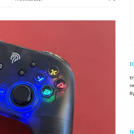
D
E
r
B
N