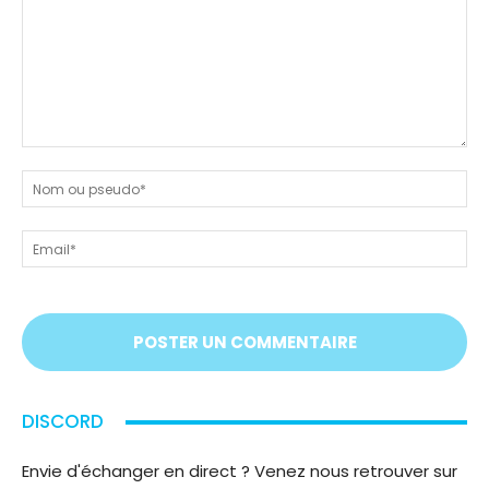
Dites-
nous
N
tout
ou
!
ps
Em
On
vous
écoute
;)
DISCORD
Envie d'échanger en direct ? Venez nous retrouver sur