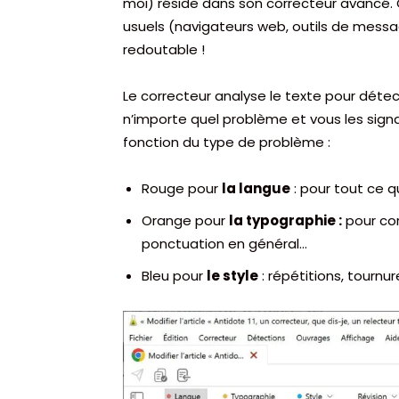
moi) réside dans son correcteur avancé. C
usuels (navigateurs web, outils de messag
redoutable !
Le correcteur analyse le texte pour dét
n’importe quel problème et vous les signa
fonction du type de problème :
Rouge pour
la langue
: pour tout ce q
Orange pour
la typographie :
pour cor
ponctuation en général…
Bleu pour
le style
: répétitions, tournure