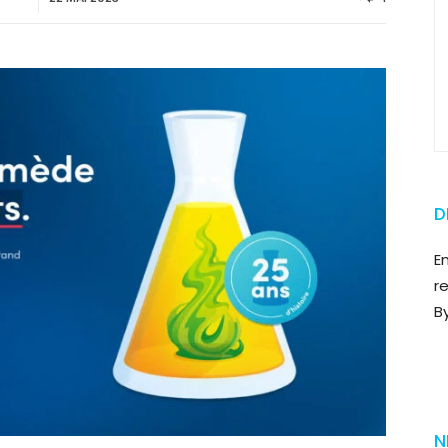
D
E
r
B
N