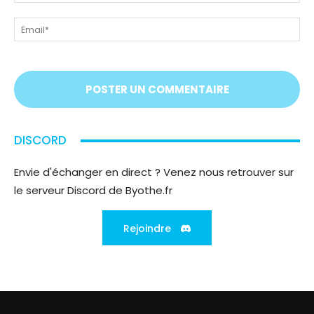
tout
ou
!
ps
Em
On
vous
écoute
;)
DISCORD
Envie d'échanger en direct ? Venez nous retrouver sur
le serveur Discord de Byothe.fr
Rejoindre