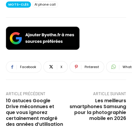
MOTS-CLÉS
AI phone call
Facebook
X
Pinterest
What
ARTICLE PRÉCÉDENT
ARTICLE SUIVANT
10 astuces Google
Les meilleurs
Drive méconnues et
smartphones Samsung
que vous ignorez
pour la photographie
certainement malgré
mobile en 2026
des années d’utilisation