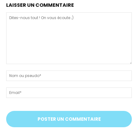
LAISSER UN COMMENTAIRE
Dites-
nous
N
tout
ou
!
ps
Em
On
vous
écoute
;)