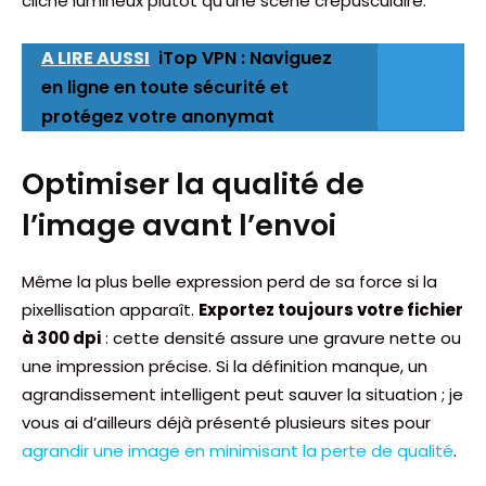
cliché lumineux plutôt qu’une scène crépusculaire.
A LIRE AUSSI
iTop VPN : Naviguez
en ligne en toute sécurité et
protégez votre anonymat
Optimiser la qualité de
l’image avant l’envoi
Même la plus belle expression perd de sa force si la
pixellisation apparaît.
Exportez toujours votre fichier
à 300 dpi
: cette densité assure une gravure nette ou
une impression précise. Si la définition manque, un
agrandissement intelligent peut sauver la situation ; je
vous ai d’ailleurs déjà présenté plusieurs sites pour
agrandir une image en minimisant la perte de qualité
.