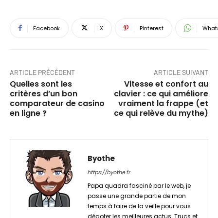
Facebook
X
Pinterest
What
ARTICLE PRÉCÉDENT
ARTICLE SUIVANT
Quelles sont les
Vitesse et confort au
critères d’un bon
clavier : ce qui améliore
comparateur de casino
vraiment la frappe (et
en ligne ?
ce qui relève du mythe)
Byothe
https://byothe.fr
Papa quadra fasciné par le web, je
passe une grande partie de mon
temps à faire de la veille pour vous
dégoter les meilleures actus. Trucs et