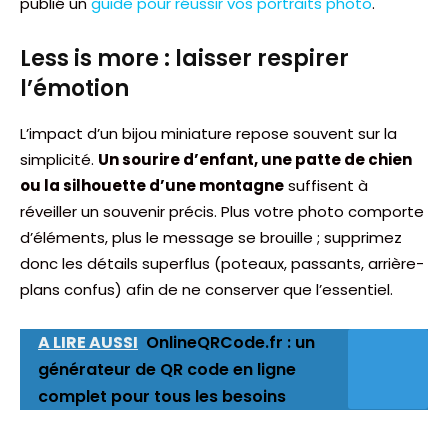
publié un
guide pour réussir vos portraits photo
.
Less is more : laisser respirer
l’émotion
L’impact d’un bijou miniature repose souvent sur la
simplicité.
Un sourire d’enfant, une patte de chien
ou la silhouette d’une montagne
suffisent à
réveiller un souvenir précis. Plus votre photo comporte
d’éléments, plus le message se brouille ; supprimez
donc les détails superflus (poteaux, passants, arrière-
plans confus) afin de ne conserver que l’essentiel.
A LIRE AUSSI
OnlineQRCode.fr : un
générateur de QR code en ligne
complet pour tous les besoins