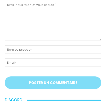
Dites-
nous
N
tout
ou
!
ps
Em
On
vous
écoute
;)
DISCORD