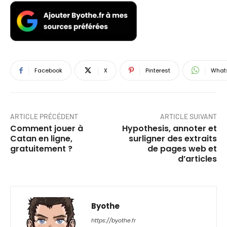
Facebook
X
Pinterest
What
ARTICLE PRÉCÉDENT
ARTICLE SUIVANT
Comment jouer à
Hypothesis, annoter et
Catan en ligne,
surligner des extraits
gratuitement ?
de pages web et
d’articles
Byothe
https://byothe.fr