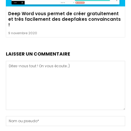
Deep Word vous permet de créer gratuitement
et très facilement des deepfakes convaincants
!
9 novembre 2020
LAISSER UN COMMENTAIRE
Dites-
nous
N
tout
ou
!
ps