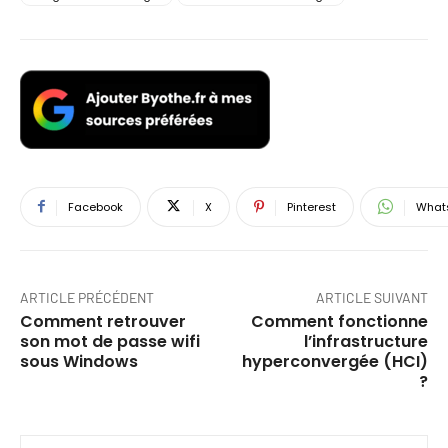
Facebook
X
Pinterest
What
ARTICLE PRÉCÉDENT
ARTICLE SUIVANT
Comment retrouver
Comment fonctionne
son mot de passe wifi
l’infrastructure
sous Windows
hyperconvergée (HCI)
?