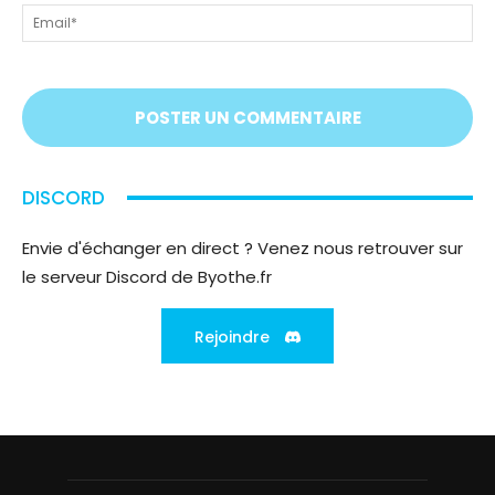
Em
On
vous
écoute
;)
DISCORD
Envie d'échanger en direct ? Venez nous retrouver sur
le serveur Discord de Byothe.fr
Rejoindre