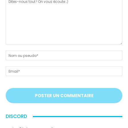
Dites-
nous
N
tout
ou
!
ps
Em
On
vous
écoute
;)
DISCORD