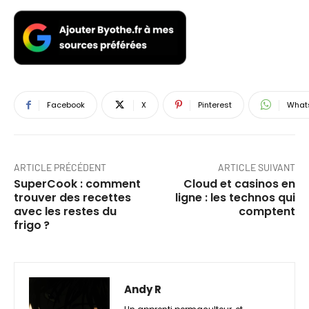
Facebook
X
Pinterest
What
ARTICLE PRÉCÉDENT
ARTICLE SUIVANT
SuperCook : comment
Cloud et casinos en
trouver des recettes
ligne : les technos qui
avec les restes du
comptent
frigo ?
Andy R