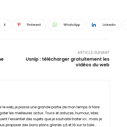
X
Pinterest
WhatsApp
Linkedin
ARTICLE SUIVANT
ne
Usnip : télécharger gratuitement les
vidéos du web
 le web, je passe une grande partie de mon temps à faire
goter les meilleures actus. Trucs et astuces, humour, sites
ent l’essentiel des sujets que je souhaite traiter ici… mais je
s proposer des bons plans glanés çà et là sur la toile…