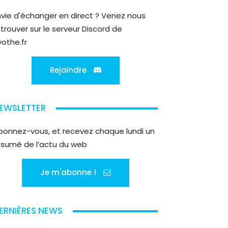
nvie d'échanger en direct ? Venez nous
etrouver sur le serveur Discord de
yothe.fr
Rejoindre
EWSLETTER
bonnez-vous, et recevez chaque lundi un
ésumé de l’actu du web
Je m'abonne !
ERNIÈRES NEWS