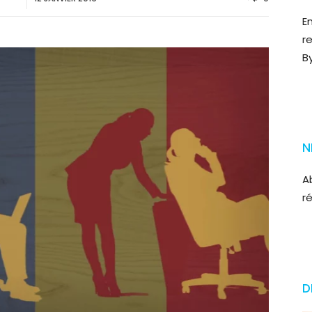
E
r
B
N
A
r
D