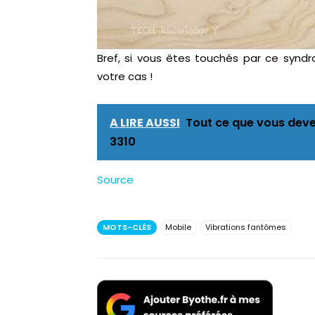
Bref, si vous êtes touchés par ce synd
votre cas !
A LIRE AUSSI
Tout ce que vous deve
3310
Source
MOTS-CLÉS
Mobile
Vibrations fantômes