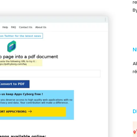
r
B
N
A
r
D