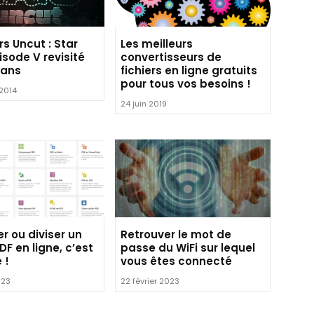
s Uncut : Star
Les meilleurs
sode V revisité
convertisseurs de
fans
fichiers en ligne gratuits
pour tous vos besoins !
 2014
24 juin 2019
r ou diviser un
Retrouver le mot de
PDF en ligne, c’est
passe du WiFi sur lequel
 !
vous êtes connecté
023
22 février 2023