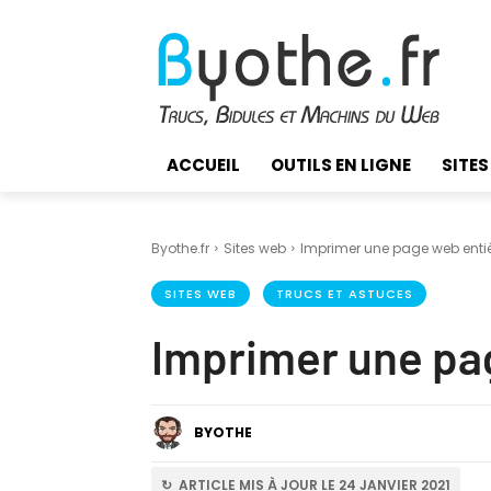
ACCUEIL
OUTILS EN LIGNE
SITES
Byothe.fr
Sites web
Imprimer une page web entiè
SITES WEB
TRUCS ET ASTUCES
Imprimer une pa
BYOTHE
↻ ARTICLE MIS À JOUR LE 24 JANVIER 2021