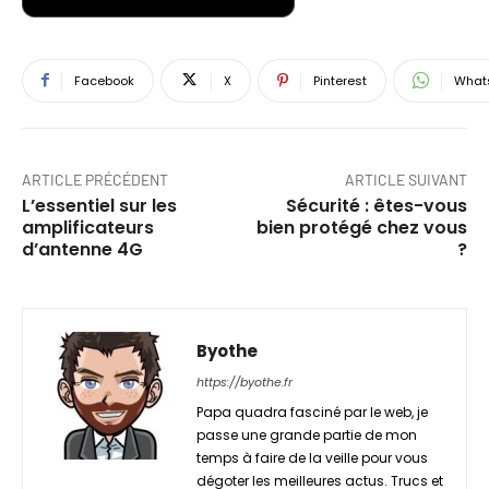
Facebook
X
Pinterest
What
ARTICLE PRÉCÉDENT
ARTICLE SUIVANT
L’essentiel sur les
Sécurité : êtes-vous
amplificateurs
bien protégé chez vous
d’antenne 4G
?
Byothe
https://byothe.fr
Papa quadra fasciné par le web, je
passe une grande partie de mon
temps à faire de la veille pour vous
dégoter les meilleures actus. Trucs et