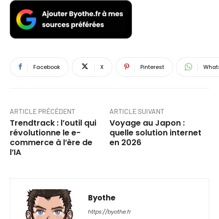
Facebook
X
Pinterest
What
ARTICLE PRÉCÉDENT
ARTICLE SUIVANT
Trendtrack : l’outil qui
Voyage au Japon :
révolutionne le e-
quelle solution internet
commerce à l’ère de
en 2026
l’IA
Byothe
https://byothe.fr