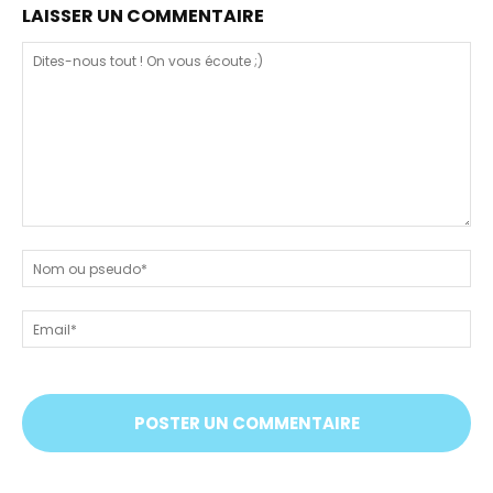
LAISSER UN COMMENTAIRE
Dites-
nous
N
tout
ou
!
ps
Em
On
vous
écoute
;)