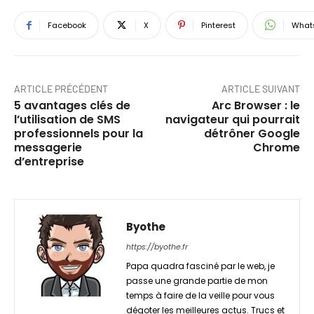
Facebook
X
Pinterest
What
ARTICLE PRÉCÉDENT
ARTICLE SUIVANT
5 avantages clés de
Arc Browser : le
l’utilisation de SMS
navigateur qui pourrait
professionnels pour la
détrôner Google
messagerie
Chrome
d’entreprise
Byothe
https://byothe.fr
Papa quadra fasciné par le web, je
passe une grande partie de mon
temps à faire de la veille pour vous
dégoter les meilleures actus. Trucs et