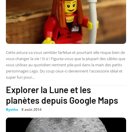
Cette astuce va vous sembler farfelue et pourtant elle risque bien de
vous changer la vie ! Si si ! Figurez-vous que la plupart des câbles que
vous utilisez au quotidien rentrent pile-poil dans la main des petits
personnages Lego. Du coup ceux-ci deviennent l'accessoire idéal et
super fun pour...
Explorer la Lune et les
planètes depuis Google Maps
Byothe
-
8 août 2014