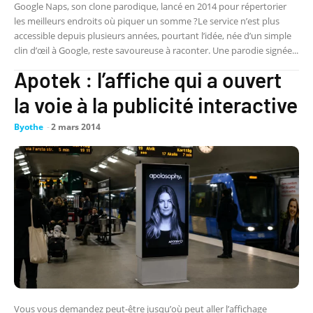
Google Naps, son clone parodique, lancé en 2014 pour répertorier
les meilleurs endroits où piquer un somme ?Le service n’est plus
accessible depuis plusieurs années, pourtant l’idée, née d’un simple
clin d’œil à Google, reste savoureuse à raconter. Une parodie signée...
Apotek : l’affiche qui a ouvert
la voie à la publicité interactive
Byothe
-
2 mars 2014
Vous vous demandez peut-être jusqu’où peut aller l’affichage