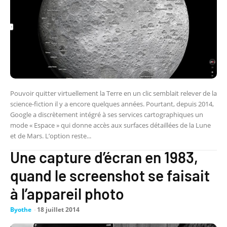
Pouvoir quitter virtuellement la Terre en un clic semblait relever de la
science-fiction il y a encore quelques années. Pourtant, depuis 2014,
Google a discrètement intégré à ses services cartographiques un
mode « Espace » qui donne accès aux surfaces détaillées de la Lune
et de Mars. L’option reste...
Une capture d’écran en 1983,
quand le screenshot se faisait
à l’appareil photo
Byothe
-
18 juillet 2014