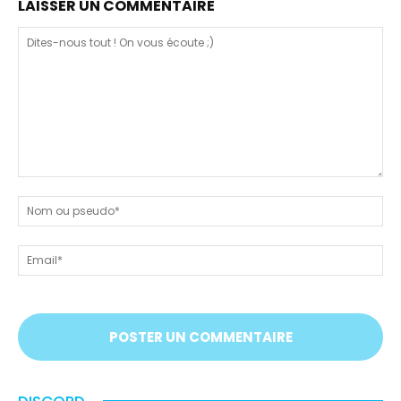
LAISSER UN COMMENTAIRE
Dites-
nous
N
tout
ou
!
ps
Em
On
vous
écoute
;)