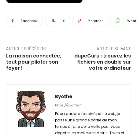
Facebook
X
Pinterest
What
ARTICLE PRÉCÉDENT
ARTICLE SUIVANT
La maison connectée,
dupeGuru : trouvez les
tout pour piloter son
fichiers en double sur
foyer !
votre ordinateur
Byothe
https://byothe.fr
Papa quadra fasciné par le web, je
passe une grande partie de mon
temps à faire de la veille pour vous
dégoter les meilleures actus. Trucs et