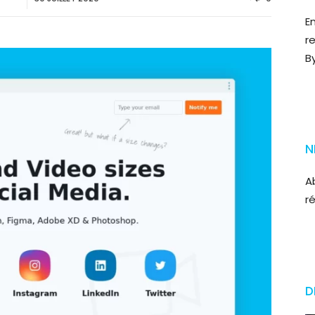
E
r
B
N
A
r
D