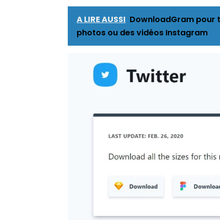
A LIRE AUSSI
DownloadGram pour té
photos ou des vidéos Instagram