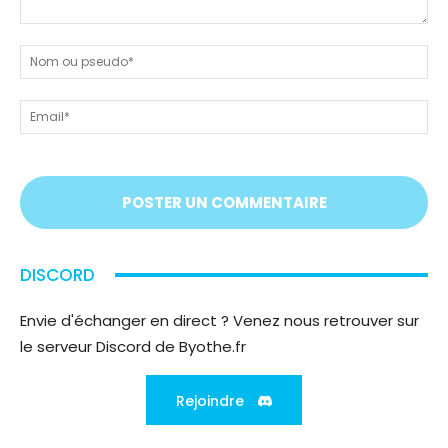
Dites-
nous
N
tout
ou
!
ps
Em
On
vous
écoute
;)
DISCORD
Envie d'échanger en direct ? Venez nous retrouver sur
le serveur Discord de Byothe.fr
Rejoindre