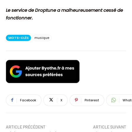
Le service de
Droptune
a malheureusement cessé de
fonctionner.
MOTS-CLÉS
musique
Facebook
X
Pinterest
What
ARTICLE PRÉCÉDENT
ARTICLE SUIVANT