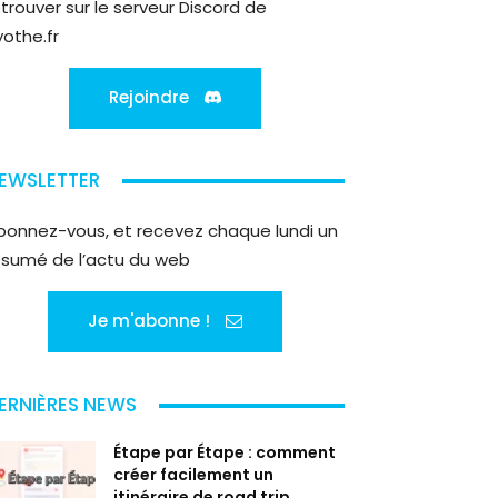
etrouver sur le serveur Discord de
yothe.fr
Rejoindre
EWSLETTER
bonnez-vous, et recevez chaque lundi un
ésumé de l’actu du web
Je m'abonne !
ERNIÈRES NEWS
Étape par Étape : comment
créer facilement un
itinéraire de road trip...