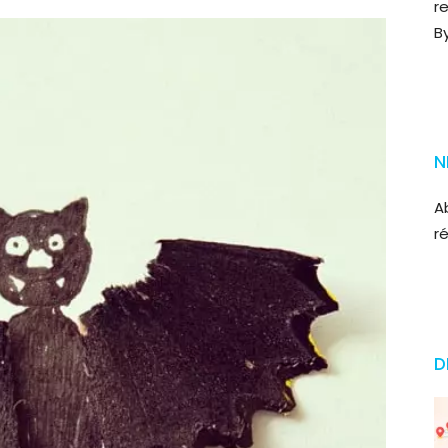
r
B
N
A
r
D