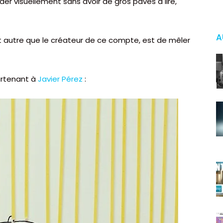
ader visuellement sans avoir de gros pavés à lire,
A
’est autre que le créateur de ce compte, est de mêler
artenant à
Javier Pérez
: