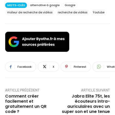
MOTS-CLÉS
alternative à google
Google
moteur de recherche de vidéos
recherche de vidéos
Youtube
Facebook
X
Pinterest
What
ARTICLE PRÉCÉDENT
ARTICLE SUIVANT
Comment créer
Jabra Elite 75t, les
facilement et
écouteurs intra-
gratuitement un QR
auriculaires avec un
code ?
super son et une tenue