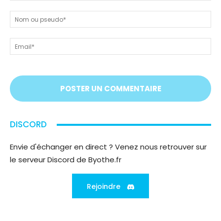
Dites-
nous
N
tout
ou
!
ps
Em
On
vous
écoute
;)
DISCORD
Envie d'échanger en direct ? Venez nous retrouver sur
le serveur Discord de Byothe.fr
Rejoindre