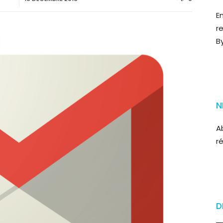
E
r
B
N
A
r
D