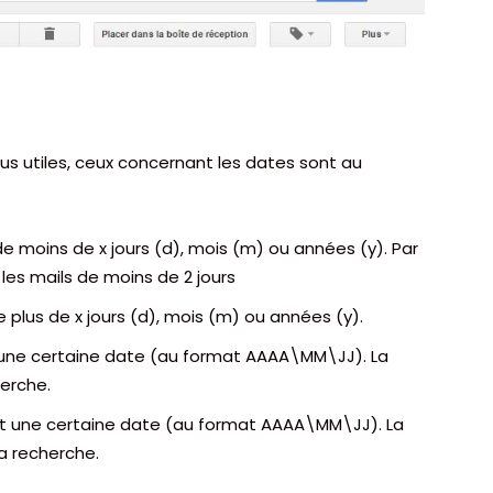
us utiles, ceux concernant les dates sont au
 de moins de x jours (d), mois (m) ou années (y). Par
les mails de moins de 2 jours
de plus de x jours (d), mois (m) ou années (y).
ès une certaine date (au format AAAA\MM\JJ). La
herche.
ant une certaine date (au format AAAA\MM\JJ). La
la recherche.