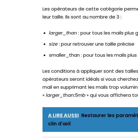
Les opérateurs de cette catégorie perm
leur taille. Ils sont au nombre de 3 :
larger_than
: pour tous les mails plus 
size
: pour retrouver une taille précise
smaller_than : pour tous les mails plus 
Les conditions à appliquer sont des tail
opérateurs seront idéals si vous cherchez
mail en supprimant les mails trop volumi
«
larger_than:5mb
» qui vous affichera to
A LIRE AUSSI
Restaurer les paramèt
clin d'œil