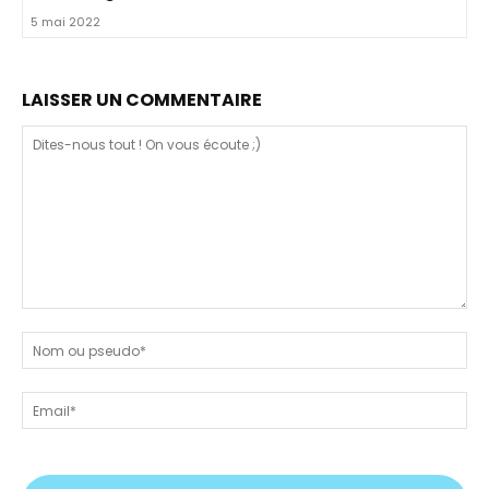
5 mai 2022
LAISSER UN COMMENTAIRE
Dites-
nous
N
tout
ou
!
ps
Em
On
vous
écoute
;)