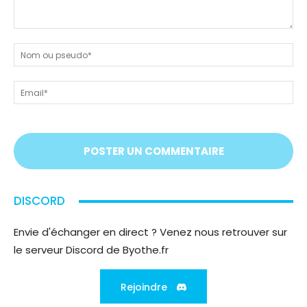
Dites-
nous
N
tout
ou
!
ps
Em
On
vous
écoute
;)
DISCORD
Envie d'échanger en direct ? Venez nous retrouver sur
le serveur Discord de Byothe.fr
Rejoindre