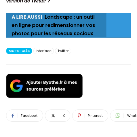
version de Twitter ?
A LIRE AUSSI
Landscape : un outil
en ligne pour redimensionner vos
photos pour les réseaux sociaux
MOTS-CLÉS
interface
Twitter
Facebook
X
Pinterest
What