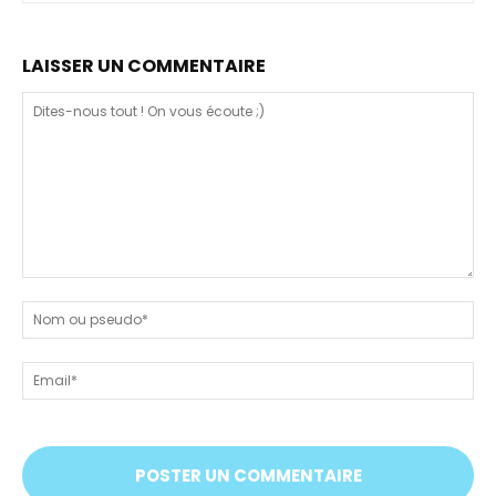
LAISSER UN COMMENTAIRE
Dites-
nous
N
tout
ou
!
ps
Em
On
vous
écoute
;)