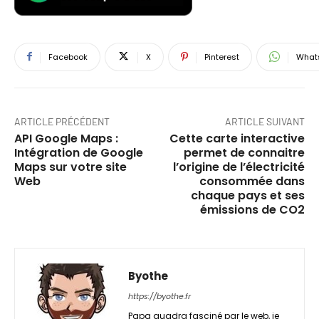
Facebook
X
Pinterest
What
ARTICLE PRÉCÉDENT
ARTICLE SUIVANT
API Google Maps :
Cette carte interactive
Intégration de Google
permet de connaitre
Maps sur votre site
l’origine de l’électricité
Web
consommée dans
chaque pays et ses
émissions de CO2
Byothe
https://byothe.fr
Papa quadra fasciné par le web, je