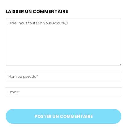
LAISSER UN COMMENTAIRE
Dites-
nous
N
tout
ou
!
ps
Em
On
vous
écoute
;)