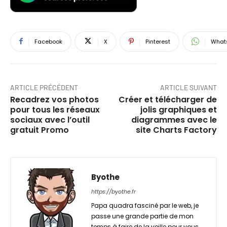
Facebook
X
Pinterest
What
ARTICLE PRÉCÉDENT
ARTICLE SUIVANT
Recadrez vos photos
Créer et télécharger de
pour tous les réseaux
jolis graphiques et
sociaux avec l’outil
diagrammes avec le
gratuit Promo
site Charts Factory
Byothe
https://byothe.fr
Papa quadra fasciné par le web, je
passe une grande partie de mon
temps à faire de la veille pour vous