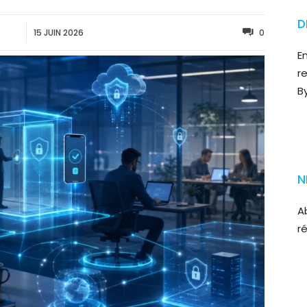
D
15 JUIN 2026
0
E
r
B
N
A
r