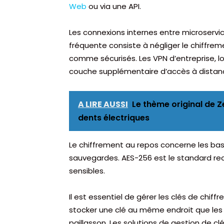
Web
ou via une API.
Les connexions internes entre microservi
fréquente consiste à négliger le chiffrem
comme sécurisés. Les VPN d’entreprise, lo
couche supplémentaire d’accès à distan
A LIRE AUSSI
Le thème original de Z
dents électriques
Le chiffrement au repos concerne les bas
sauvegardes. AES-256 est le standard r
sensibles.
Il est essentiel de gérer les clés de ch
stocker une clé au même endroit que les d
paillasson. Les solutions de gestion de 