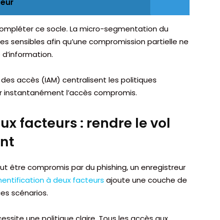
teur
compléter ce socle. La micro-segmentation du
es sensibles afin qu’une compromission partielle ne
d’information.
 des accès (IAM) centralisent les politiques
er instantanément l’accès compromis.
ux facteurs : rendre le vol
ant
eut être compromis par du phishing, un enregistreur
hentification à deux facteurs
ajoute une couche de
ces scénarios.
essite une politique claire. Tous les accès aux