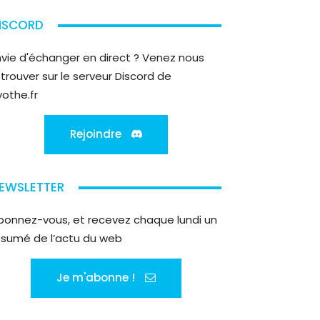
ISCORD
nvie d'échanger en direct ? Venez nous
etrouver sur le serveur Discord de
yothe.fr
Rejoindre
EWSLETTER
bonnez-vous, et recevez chaque lundi un
ésumé de l’actu du web
Je m'abonne !