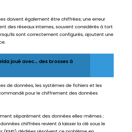
ces doivent également être chiffrées; une erreur
ent des réseaux internes, souvent considérés à tort
rsqu’ils sont correctement configurés, ajoutent une
ce.
elda joué avec... des brosses à
es de données, les systèmes de fichiers et les
ecommandé pour le chiffrement des données
iffrement séparément des données elles-mêmes ;
onnées chiffrées revient à laisser la clé sous le
clés (KMS) dédiées résolvent ce problème en