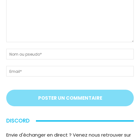
Dites-
nous
N
tout
ou
!
ps
Em
On
vous
écoute
;)
DISCORD
Envie d'échanger en direct ? Venez nous retrouver sur