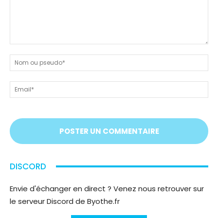
Dites-
nous
N
tout
ou
!
ps
Em
On
vous
écoute
;)
DISCORD
Envie d'échanger en direct ? Venez nous retrouver sur
le serveur Discord de Byothe.fr