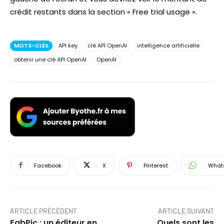
crédit restants dans la section « Free trial usage ».
MOTS-CLÉS
API key
clé API OpenAI
intelligence artificielle
obtenir une clé API OpenAI
OpenAI
Facebook
X
Pinterest
What
ARTICLE PRÉCÉDENT
ARTICLE SUIVANT
FabPic : un éditeur en
Quels sont les