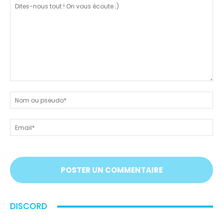
Dites-
nous
N
tout
ou
!
ps
Em
On
vous
écoute
;)
DISCORD