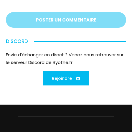
vous
écoute
;)
DISCORD
Envie d'échanger en direct ? Venez nous retrouver sur
le serveur Discord de Byothe.fr
Rejoindre