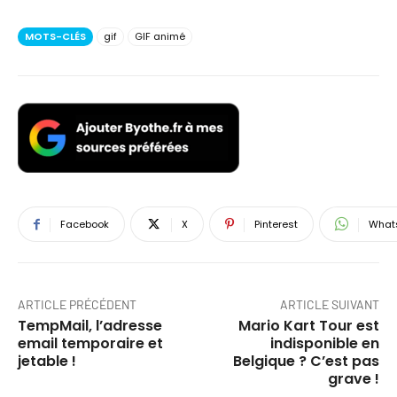
MOTS-CLÉS
gif
GIF animé
Facebook
X
Pinterest
What
ARTICLE PRÉCÉDENT
ARTICLE SUIVANT
TempMail, l’adresse
Mario Kart Tour est
email temporaire et
indisponible en
jetable !
Belgique ? C’est pas
grave !