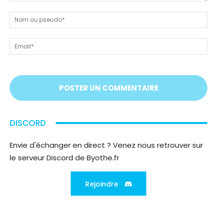
Dites-
nous
N
tout
ou
!
ps
Em
On
vous
écoute
;)
DISCORD
Envie d'échanger en direct ? Venez nous retrouver sur
le serveur Discord de Byothe.fr
Rejoindre