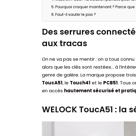
Pourquoi craquer maintenant ? Parce que 
Faut-il sauter le pas ?
Des serrures connect
aux tracas
On ne va pas se mentir : on a tous con
alors que les clés sont restées… à l’intéri
genre de galère. La marque propose tro
ToucA51
, le
Touch41
et le
PCB51
. Tous 
en accès
hautement sécurisé et prati
WELOCK ToucA51 : la sé