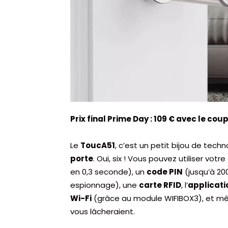
Prix final Prime Day : 109 € avec le co
Le
ToucA51
, c’est un petit bijou de techn
porte
. Oui, six ! Vous pouvez utiliser votre
en 0,3 seconde), un
code PIN
(jusqu’à 20
espionnage), une
carte RFID
, l’
applicat
Wi-Fi
(grâce au module WIFIBOX3), et 
vous lâcheraient.