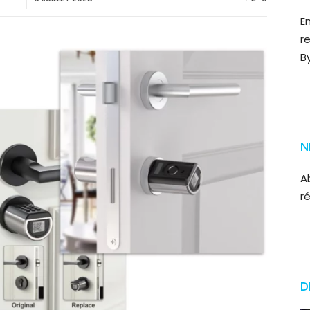
E
r
B
N
A
r
D