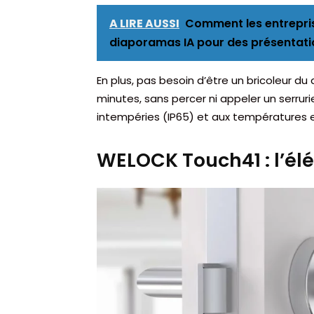
A LIRE AUSSI
Comment les entrepris
diaporamas IA pour des présentati
En plus, pas besoin d’être un bricoleur du 
minutes, sans percer ni appeler un serrurier
intempéries (IP65) et aux températures ex
WELOCK Touch41 : l’él