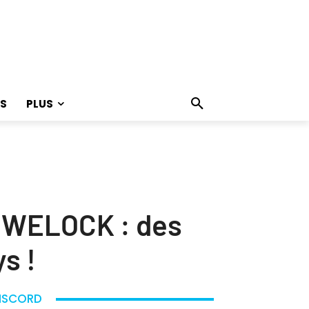
S
PLUS
c WELOCK : des
s !
ISCORD