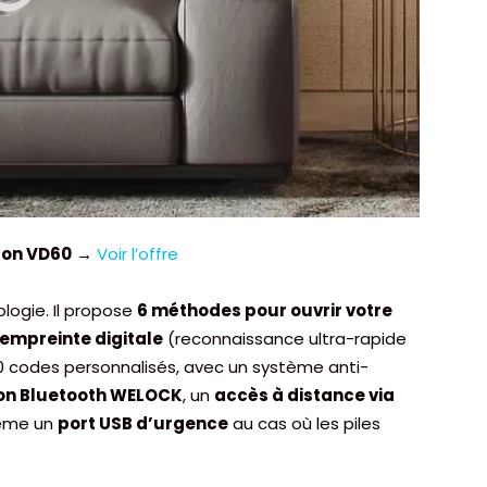
upon VD60
→
Voir l’offre
ologie. Il propose
6 méthodes pour ouvrir votre
empreinte digitale
(reconnaissance ultra-rapide
0 codes personnalisés, avec un système anti-
ion Bluetooth WELOCK
, un
accès à distance via
même un
port USB d’urgence
au cas où les piles