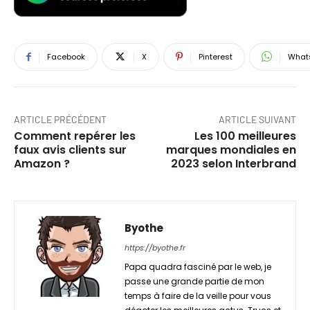
Facebook
X
Pinterest
What
ARTICLE PRÉCÉDENT
ARTICLE SUIVANT
Comment repérer les
Les 100 meilleures
faux avis clients sur
marques mondiales en
Amazon ?
2023 selon Interbrand
Byothe
https://byothe.fr
Papa quadra fasciné par le web, je
passe une grande partie de mon
temps à faire de la veille pour vous