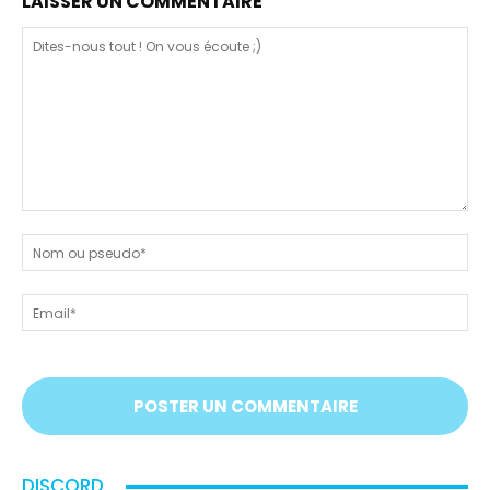
LAISSER UN COMMENTAIRE
Dites-
nous
N
tout
ou
!
ps
Em
On
vous
écoute
;)
DISCORD