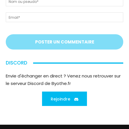
tout
ou
!
ps
Em
On
vous
écoute
;)
DISCORD
Envie d'échanger en direct ? Venez nous retrouver sur
le serveur Discord de Byothe.fr
Rejoindre