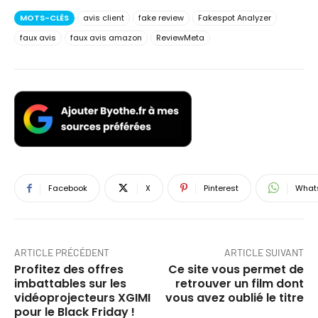
MOTS-CLÉS
avis client
fake review
Fakespot Analyzer
faux avis
faux avis amazon
ReviewMeta
Facebook
X
Pinterest
What
ARTICLE PRÉCÉDENT
ARTICLE SUIVANT
Profitez des offres
Ce site vous permet de
imbattables sur les
retrouver un film dont
vidéoprojecteurs XGIMI
vous avez oublié le titre
pour le Black Friday !