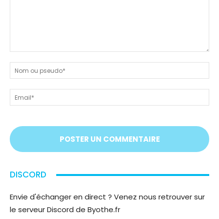
Dites-
nous
N
tout
ou
!
ps
Em
On
vous
écoute
;)
DISCORD
Envie d'échanger en direct ? Venez nous retrouver sur
le serveur Discord de Byothe.fr