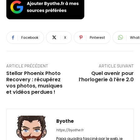
Facebook
X
Pinterest
What
ARTICLE PRÉCÉDENT
ARTICLE SUIVANT
Stellar Phoenix Photo
Quel avenir pour
Recovery : récupérez
l’horlogerie à l’ère 2.0
vos photos, musiques
et vidéos perdues !
Byothe
https://byothe.fr
Papa quadra fasciné par le web, je