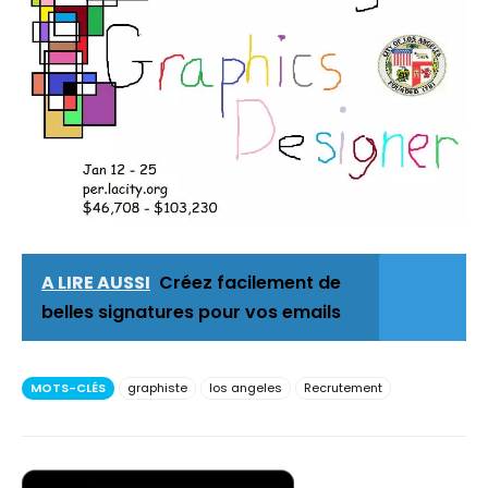
A LIRE AUSSI
Créez facilement de
belles signatures pour vos emails
MOTS-CLÉS
graphiste
los angeles
Recrutement