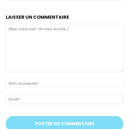
LAISSER UN COMMENTAIRE
Dites-
nous
N
tout
ou
!
ps
Em
On
vous
écoute
;)