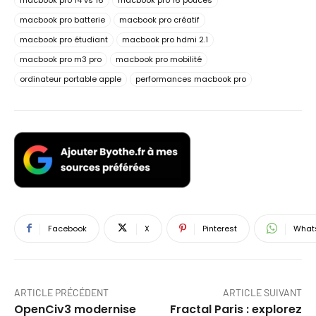
macbook pro batterie
macbook pro créatif
macbook pro étudiant
macbook pro hdmi 2.1
macbook pro m3 pro
macbook pro mobilité
ordinateur portable apple
performances macbook pro
Facebook
X
Pinterest
What
ARTICLE PRÉCÉDENT
ARTICLE SUIVANT
OpenCiv3 modernise
Fractal Paris : explorez