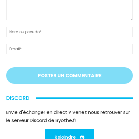
Dites-
nous
N
tout
ou
!
ps
Em
On
vous
écoute
;)
DISCORD
Envie d'échanger en direct ? Venez nous retrouver sur
le serveur Discord de Byothe.fr
Rejoindre