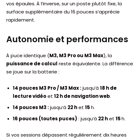
vos épaules. À l’inverse, sur un poste plutôt fixe, la
surface supplémentaire du 16 pouces s’apprécie
rapidement.
Autonomie et performances
À puce identique (
M3, M3 Pro ou M3 Max
), la
puissance de calcul
reste équivalente. La différence
se joue sur la batterie :
14 pouces M3 Pro / M3 Max :
jusqu’à
18 h de
lecture vidéo
et
12 h de navigation web
.
14 pouces M3 :
jusqu’à
22 h
et
15
h.
16 pouces (toutes puces)
: jusqu’à
22 h
et
15
h.
Si vos sessions dépassent régulièrement dix heures