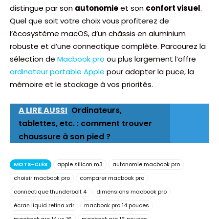
distingue par son
autonomie
et son
confort visuel
.
Quel que soit votre choix vous profiterez de
l’écosystème macOS, d’un châssis en aluminium
robuste et d’une connectique complète. Parcourez la
sélection de
Macbook pro
ou plus largement l’offre
ordinateur portable Apple
pour adapter la puce, la
mémoire et le stockage à vos priorités.
A LIRE AUSSI
Ordinateurs,
tablettes, etc. : comment trouver
chaussure à son pied ?
MOTS-CLÉS
apple silicon m3
autonomie macbook pro
choisir macbook pro
comparer macbook pro
connectique thunderbolt 4
dimensions macbook pro
écran liquid retina xdr
macbook pro 14 pouces
macbook pro 14 vs 16
macbook pro 16 pouces