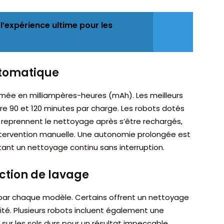
: l’expérience ultime pour les
utomatique
rimée en milliampères-heures (mAh). Les meilleurs
 90 et 120 minutes par charge. Les robots dotés
reprennent le nettoyage après s’être rechargés,
intervention manuelle. Une autonomie prolongée est
ant un nettoyage continu sans interruption.
ction de lavage
par chaque modèle. Certains offrent un nettoyage
cité. Plusieurs robots incluent également une
 sur les sols durs pour un résultat impeccable.