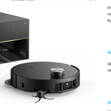
E
r
B
N
A
r
D