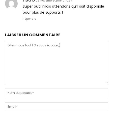
HUGO
26 novembre 2015 à 10:37
Super outil mais attendons qu’il soit disponible
pour plus de supports !
Répondre
LAISSER UN COMMENTAIRE
Dites-
nous
N
tout
ou
!
ps
Em
On
vous