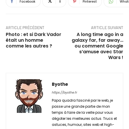
Facebook
X
Pinterest
What
ARTICLE PRÉCÉDENT
ARTICLE SUIVANT
Photo : et si Dark Vador
A long time ago in a
était un homme
galaxy far, far away…
comme les autres ?
ou comment Google
s’amuse avec Star
Wars !
Byothe
https://byothe.fr
Papa quadra fasciné par le web, je
passe une grande partie de mon
temps à faire de la veille pour vous
dégoter les meilleures actus. Trucs et
astuces, humour, sites web et high-