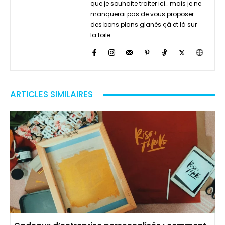
que je souhaite traiter ici… mais je ne
manquerai pas de vous proposer
des bons plans glanés çà et là sur
la toile…
ARTICLES SIMILAIRES