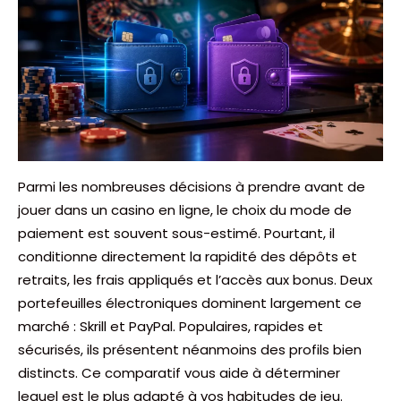
Parmi les nombreuses décisions à prendre avant de
jouer dans un casino en ligne, le choix du mode de
paiement est souvent sous-estimé. Pourtant, il
conditionne directement la rapidité des dépôts et
retraits, les frais appliqués et l’accès aux bonus. Deux
portefeuilles électroniques dominent largement ce
marché : Skrill et PayPal. Populaires, rapides et
sécurisés, ils présentent néanmoins des profils bien
distincts. Ce comparatif vous aide à déterminer
lequel est le plus adapté à vos habitudes de jeu.