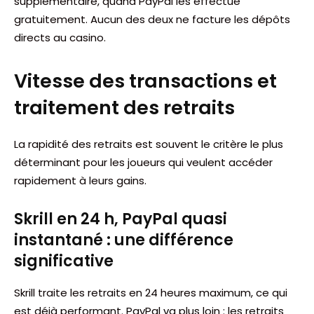
supplémentaire, quand PayPal les effectue
gratuitement. Aucun des deux ne facture les dépôts
directs au casino.
Vitesse des transactions et
traitement des retraits
La rapidité des retraits est souvent le critère le plus
déterminant pour les joueurs qui veulent accéder
rapidement à leurs gains.
Skrill en 24 h, PayPal quasi
instantané : une différence
significative
Skrill traite les retraits en 24 heures maximum, ce qui
est déjà performant. PayPal va plus loin : les retraits