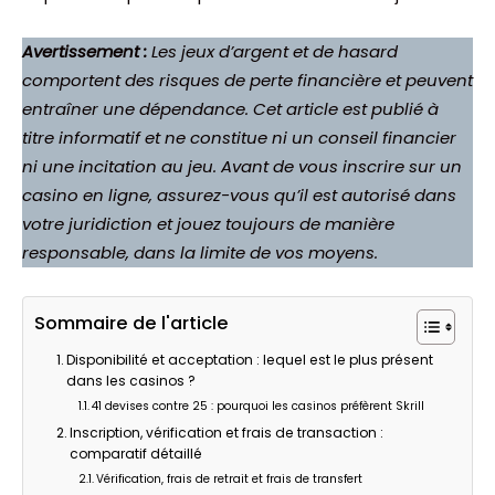
Avertissement :
Les jeux d’argent et de hasard
comportent des risques de perte financière et peuvent
entraîner une dépendance. Cet article est publié à
titre informatif et ne constitue ni un conseil financier
ni une incitation au jeu. Avant de vous inscrire sur un
casino en ligne, assurez-vous qu’il est autorisé dans
votre juridiction et jouez toujours de manière
responsable, dans la limite de vos moyens.
Sommaire de l'article
Disponibilité et acceptation : lequel est le plus présent
dans les casinos ?
41 devises contre 25 : pourquoi les casinos préfèrent Skrill
Inscription, vérification et frais de transaction :
comparatif détaillé
Vérification, frais de retrait et frais de transfert