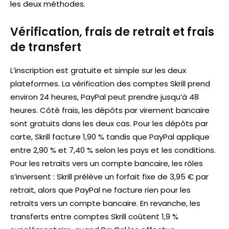
les deux méthodes.
Vérification, frais de retrait et frais
de transfert
L’inscription est gratuite et simple sur les deux
plateformes. La vérification des comptes Skrill prend
environ 24 heures, PayPal peut prendre jusqu’à 48
heures. Côté frais, les dépôts par virement bancaire
sont gratuits dans les deux cas. Pour les dépôts par
carte, Skrill facture 1,90 % tandis que PayPal applique
entre 2,90 % et 7,40 % selon les pays et les conditions.
Pour les retraits vers un compte bancaire, les rôles
s’inversent : Skrill prélève un forfait fixe de 3,95 € par
retrait, alors que PayPal ne facture rien pour les
retraits vers un compte bancaire. En revanche, les
transferts entre comptes Skrill coûtent 1,9 %