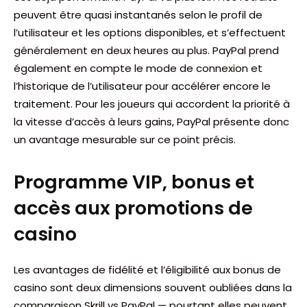
peuvent être quasi instantanés selon le profil de
l’utilisateur et les options disponibles, et s’effectuent
généralement en deux heures au plus. PayPal prend
également en compte le mode de connexion et
l’historique de l’utilisateur pour accélérer encore le
traitement. Pour les joueurs qui accordent la priorité à
la vitesse d’accès à leurs gains, PayPal présente donc
un avantage mesurable sur ce point précis.
Programme VIP, bonus et
accès aux promotions de
casino
Les avantages de fidélité et l’éligibilité aux bonus de
casino sont deux dimensions souvent oubliées dans la
comparaison Skrill vs PayPal — pourtant elles peuvent