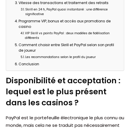
Vitesse des transactions et traitement des retraits
Skrill en 24 h, PayPal quasi instantané : une différence
significative
Programme VIP, bonus et accès aux promotions de
casino
VIP Skrill vs points PayPal : deux modèles de fidélisation
différents
Comment choisir entre Skrill et PayPal selon son profil
de joueur
Les recommandations selon le profil du joueur
Conclusion
Disponibilité et acceptation :
lequel est le plus présent
dans les casinos ?
PayPal est le portefeuille électronique le plus connu au
monde, mais cela ne se traduit pas nécessairement