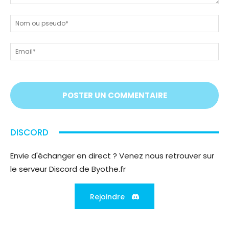
Dites-
nous
N
tout
ou
!
ps
Em
On
vous
écoute
;)
DISCORD
Envie d'échanger en direct ? Venez nous retrouver sur
le serveur Discord de Byothe.fr
Rejoindre