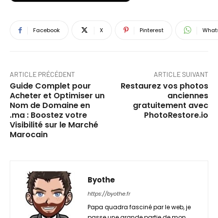
Facebook
X
Pinterest
What
ARTICLE PRÉCÉDENT
ARTICLE SUIVANT
Guide Complet pour
Restaurez vos photos
Acheter et Optimiser un
anciennes
Nom de Domaine en
gratuitement avec
.ma : Boostez votre
PhotoRestore.io
Visibilité sur le Marché
Marocain
Byothe
https://byothe.fr
Papa quadra fasciné par le web, je
passe une grande partie de mon