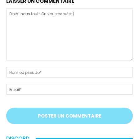
LAISSER UN COMMENTAIRE
Dites-
nous
N
tout
ou
!
ps
Em
On
vous
écoute
;)
DISCORD