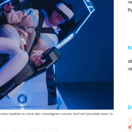
r
B
N
A
r
D
seau spatial ou vivre des montagnes russes, tout est possible avec la