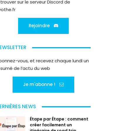
etrouver sur le serveur Discord de
yothe.fr
Rejoindre
EWSLETTER
bonnez-vous, et recevez chaque lundi un
ésumé de l’actu du web
Je m'abonne !
ERNIÈRES NEWS
Étape par Étape : comment
créer facilement un
itinéraire de road trip...