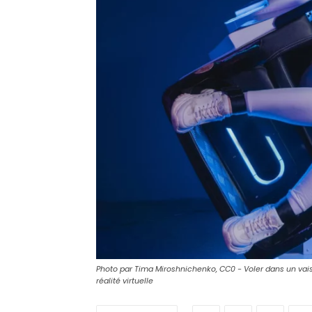
Photo par Tima Miroshnichenko, CC0 - Voler dans un vais
réalité virtuelle