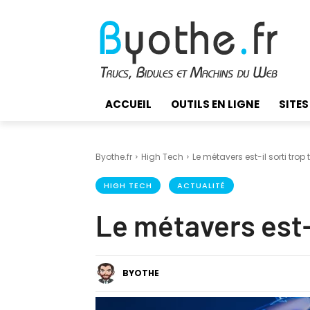
ACCUEIL
OUTILS EN LIGNE
SITES
Byothe.fr
High Tech
Le métavers est-il sorti trop 
HIGH TECH
ACTUALITÉ
Le métavers est-i
BYOTHE