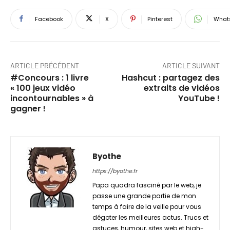
Facebook
X
Pinterest
What
ARTICLE PRÉCÉDENT
ARTICLE SUIVANT
#Concours : 1 livre
Hashcut : partagez des
« 100 jeux vidéo
extraits de vidéos
incontournables » à
YouTube !
gagner !
Byothe
https://byothe.fr
Papa quadra fasciné par le web, je
passe une grande partie de mon
temps à faire de la veille pour vous
dégoter les meilleures actus. Trucs et
astuces, humour, sites web et high-