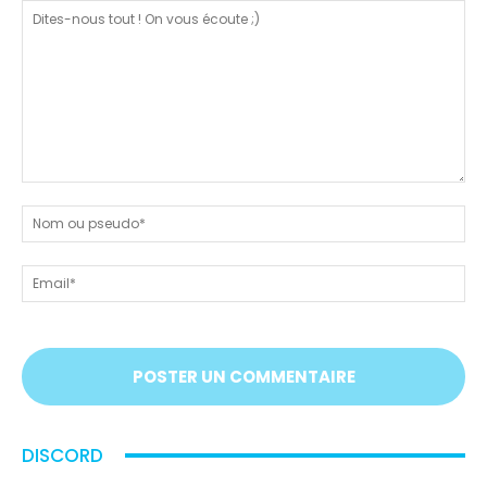
Dites-
nous
N
tout
ou
!
ps
Em
On
vous
écoute
;)
DISCORD