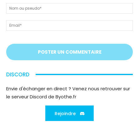
nous
N
tout
ou
!
ps
Em
On
vous
écoute
;)
DISCORD
Envie d'échanger en direct ? Venez nous retrouver sur
le serveur Discord de Byothe.fr
Rejoindre