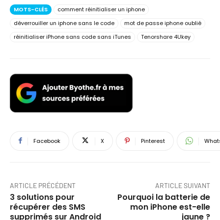
MOTS-CLÉS
comment réinitialiser un iphone
déverrouiller un iphone sans le code
mot de passe iphone oublié
réinitialiser iPhone sans code sans iTunes
Tenorshare 4Ukey
Facebook
X
Pinterest
What
ARTICLE PRÉCÉDENT
ARTICLE SUIVANT
3 solutions pour
Pourquoi la batterie de
récupérer des SMS
mon iPhone est-elle
supprimés sur Android
jaune ?