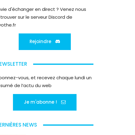
nvie d'échanger en direct ? Venez nous
etrouver sur le serveur Discord de
yothe.fr
Rejoindre
EWSLETTER
bonnez-vous, et recevez chaque lundi un
ésumé de l’actu du web
Je m'abonne !
ERNIÈRES NEWS