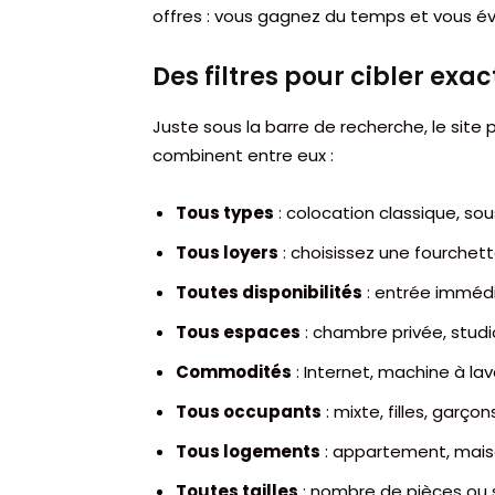
offres : vous gagnez du temps et vous év
Des filtres pour cibler ex
Juste sous la barre de recherche, le sit
combinent entre eux :
Tous types
: colocation classique, sou
Tous loyers
: choisissez une fourchette
Toutes disponibilités
: entrée immédi
Tous espaces
: chambre privée, stud
Commodités
: Internet, machine à lave
Tous occupants
: mixte, filles, garç
Tous logements
: appartement, maison
Toutes tailles
: nombre de pièces ou 