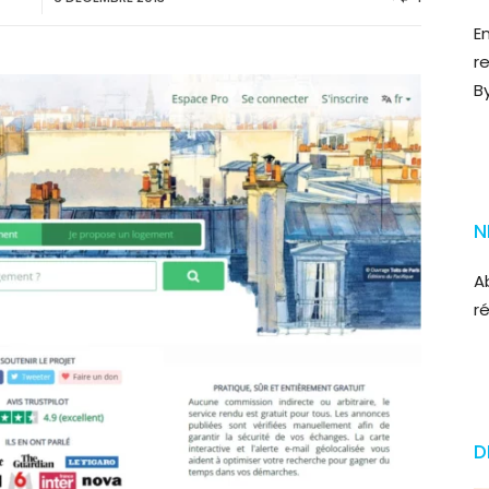
E
r
B
N
A
r
D