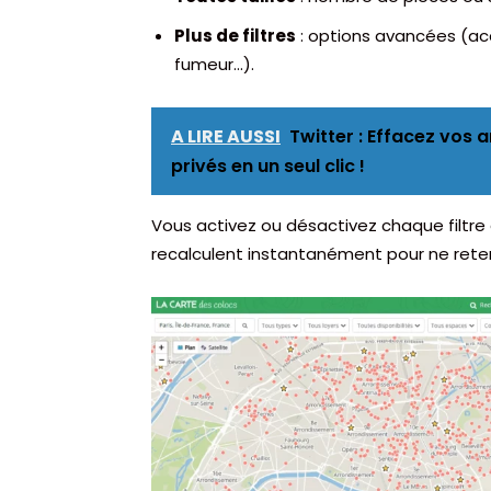
Plus de filtres
: options avancées (ac
fumeur…).
A LIRE AUSSI
Twitter : Effacez vos 
privés en un seul clic !
Vous activez ou désactivez chaque filtre à
recalculent instantanément pour ne reten