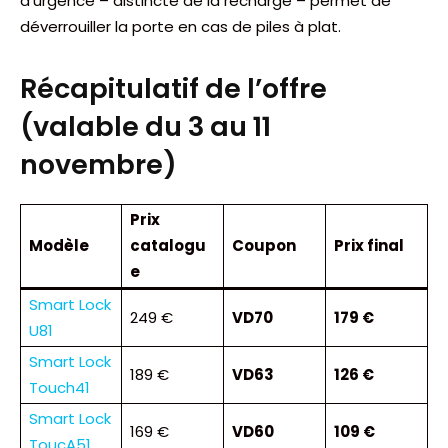
d’urgence – distincte de la recharge – permet de
déverrouiller la porte en cas de piles à plat.
Récapitulatif de l’offre
(valable du 3 au 11
novembre)
Prix
Modèle
catalogu
Coupon
Prix final
e
Smart Lock
249 €
VD70
179 €
U81
Smart Lock
189 €
VD63
126 €
Touch41
Smart Lock
169 €
VD60
109 €
ToucA51