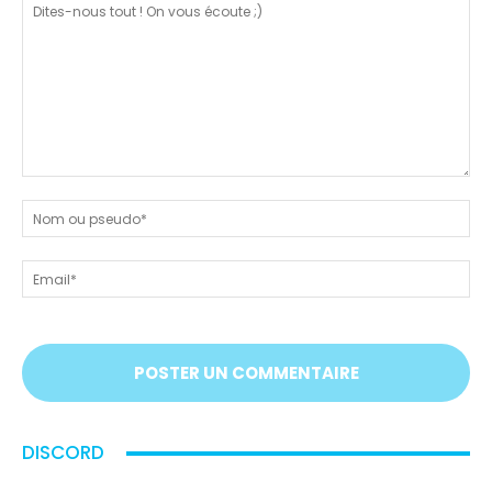
Dites-
nous
N
tout
ou
!
ps
Em
On
vous
écoute
;)
DISCORD