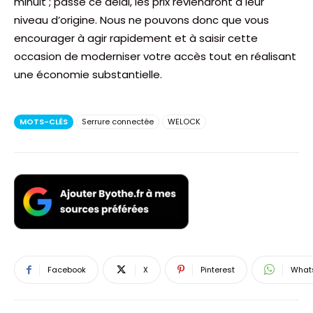
minuit ; passé ce délai, les prix reviendront à leur
niveau d’origine. Nous ne pouvons donc que vous
encourager à agir rapidement et à saisir cette
occasion de moderniser votre accès tout en réalisant
une économie substantielle.
MOTS-CLÉS
Serrure connectée
WELOCK
Facebook
X
Pinterest
What