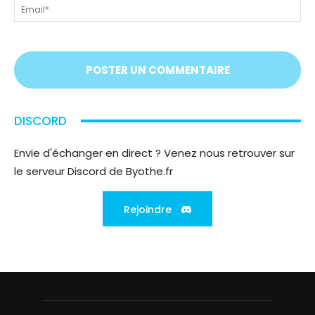
Em
On
vous
écoute
;)
DISCORD
Envie d'échanger en direct ? Venez nous retrouver sur
le serveur Discord de Byothe.fr
Rejoindre