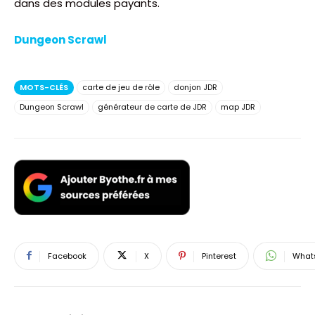
dans des modules payants.
Dungeon Scrawl
MOTS-CLÉS
carte de jeu de rôle
donjon JDR
Dungeon Scrawl
générateur de carte de JDR
map JDR
Facebook
X
Pinterest
What